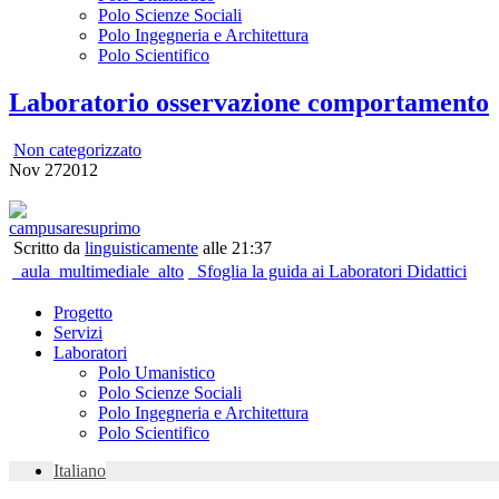
Polo Scienze Sociali
Polo Ingegneria e Architettura
Polo Scientifico
Laboratorio osservazione comportamento
Non categorizzato
Nov
27
2012
Scritto da
linguisticamente
alle 21:37
aula_multimediale_alto
Sfoglia la guida ai Laboratori Didattici
Progetto
Servizi
Laboratori
Polo Umanistico
Polo Scienze Sociali
Polo Ingegneria e Architettura
Polo Scientifico
Italiano